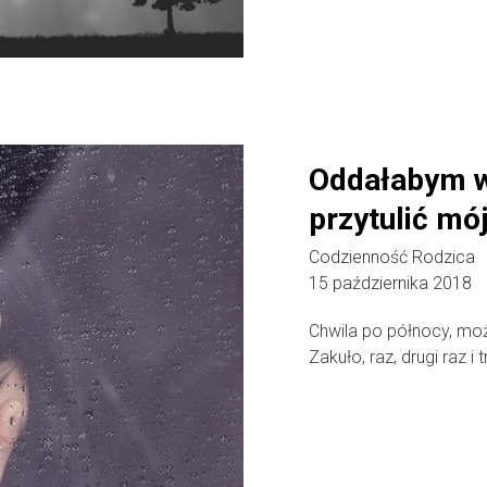
Oddałabym w
przytulić mó
Codzienność Rodzica
15 października 2018
Chwila po północy, może
Zakuło, raz, drugi raz i t