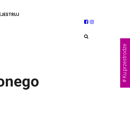
EJESTRUJ
# Ku przestrodze
conego