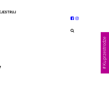
EJESTRUJ
# Ku przestrodze
y