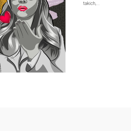
takich,...
Follow @
rodzicedzieci.pl