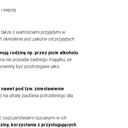
i więcej.
także z wartościami przyjętymi w
 określenie jest zależne od przyjętych
oją rodzinę np. przez picie alkoholu
óra nie posiada żadnego majątku, że
e powinny być postrzegane jako
 nawet pod tzw. zniesławienie
ić na utratę zaufania potrzebnego dla
ać oszczerstwami rzucanymi w ich
ziny, korzystania z przysługujących