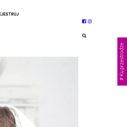
EJESTRUJ
# Ku przestrodze