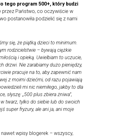
do tego program 500+, który budzi
ne przez Państwo, co oczywiście w
o postanowiła podzielić się z nami
y się, że piątką dzieci to minimum.
ym rodzicielstwie – bywają ciężkie
iłością i opieką. Uwielbiam to uczucie,
h drzwi. Nie zarabiamy dużo pieniędzy,
zciwie pracuje na to, aby zapewnić nam
lowej z moimi dziećmi, od razu pojawiają
wiedzieli mi nic niemiłego, jakby to dla
 słyszę: „500 plus zbiera żniwa”,
ic w twarz, tylko do siebie lub do swoich
 super fryzury, ale ani ja, ani moje
y nawet wpisy blogerek – wszyscy,