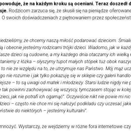
 powoduje, że na każdym kroku są oceniani. Teraz doszedł 
sje.
Rodzicom zarzuca się, że skusili się na pieniądze oferowa
. O swoich doświadczeniach z piętnowaniem przez społeczeństw
dzieliśmy, że chcemy naszą miłość podarować dzieciom. Śmialiśm
ą i obecnie jesteśmy rodzicami trójki dzieci. Wiadomo, jak w każd
 Nasze dzieci są cudowne, a my każdego dnia otaczamy ich wielką m
staniemy z łóżka – słyszymy tupot małych stópek tuż obok naszyc
 I to nie ze względu na to, że utrzymuje nas Państwo. Mój mąż uc
ego nie rozumie i jak tylko pokazuję się w sklepie czy galerii hand
jsze – to są uwagi od matek i młodzieży. Starsi ludzie nigdy nie po
 tak powinni zachowywać się wszyscy, tymczasem stojąc w kolejce,
 dzieci, jak nie potrafi ich ogarnąć”. Oczywiście nikt nie powie mi n
zieci – często nie chce mi się nałożyć podkładu czy uczesać jakiejś
eństwie do niektórych – jesteśmy kulturalni”.
 mnożyć. Wystarczy, że wejdziemy w różne fora internetowe cz