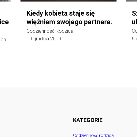
Kiedy kobieta staje się
S
ice
więźniem swojego partnera.
u
Codzienność Rodzica
Co
10 grudnia 2019
6 
ica
Follow @
rodzicedzieci.pl
KATEGORIE
Codzienność rodzica