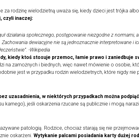
za rodzinę wielodzietną uważa się, kiedy dzieci jest trójka albo 
 czyli inaczej:
guł działania społecznego, postępowanie niezgodne z normami, a 
 Zachowania dewiacyjne nie są jednoznacznie interpretowane i ich
zeństwie”. -Wikipedia
dy, kiedy ktoś stosuje przemoc, łamie prawo i zaniedbuje sw
ludzi na zamożnych i biednych, więc nawet mówienie o osobie, kt
Podobnie jest w przypadku rodzin wielodzietnych, które nigdy ni
 bez uzasadnienia, w niektórych przypadkach można podpiąć
su karnego), jeśli oskarżenia rzucane są publicznie i mogą naraz
 nazywane patologią. Rodzice, chociaż starają się nie przejmow
sznie oskarżeni.
Wytykanie palcami posiadania karty dużej rod