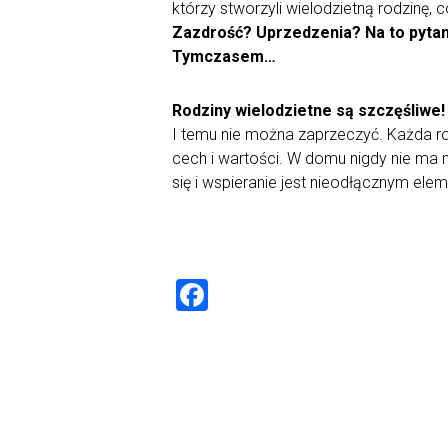
którzy stworzyli wielodzietną rodzinę, 
Zazdrość? Uprzedzenia? Na to pytani
Tymczasem…
Rodziny wielodzietne są szczęśliwe!
I temu nie można zaprzeczyć. Każda rod
cech i wartości. W domu nigdy nie ma 
się i wspieranie jest nieodłącznym ele
F
a
ce
b
o