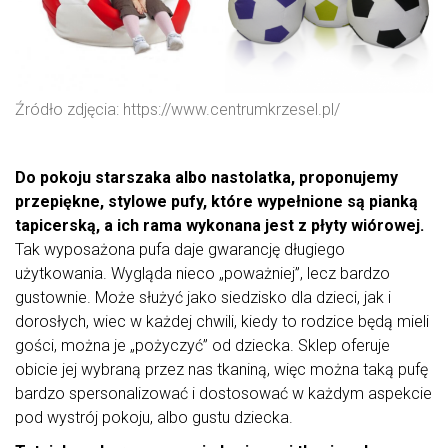
Źródło zdjęcia: https://www.centrumkrzesel.pl/
Do pokoju starszaka albo nastolatka, proponujemy
przepiękne, stylowe pufy, które wypełnione są pianką
tapicerską, a ich rama wykonana jest z płyty wiórowej.
Tak wyposażona pufa daje gwarancję długiego
użytkowania. Wygląda nieco „poważniej”, lecz bardzo
gustownie. Może służyć jako siedzisko dla dzieci, jak i
dorosłych, wiec w każdej chwili, kiedy to rodzice będą mieli
gości, można je „pożyczyć” od dziecka. Sklep oferuje
obicie jej wybraną przez nas tkaniną, więc można taką pufę
bardzo spersonalizować i dostosować w każdym aspekcie
pod wystrój pokoju, albo gustu dziecka.