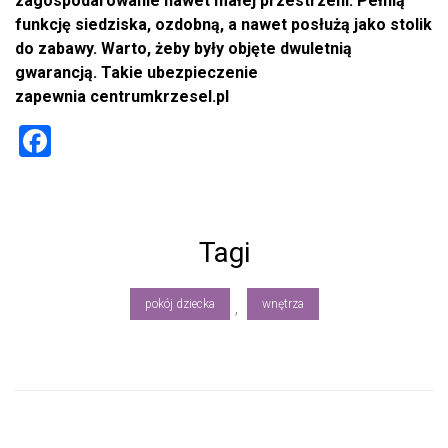
zagospodarowanie nawet małej przestrzeni. Pełnią
funkcję siedziska, ozdobną, a nawet posłużą jako stolik
do zabawy. Warto, żeby były objęte dwuletnią
gwarancją. Takie ubezpieczenie
zapewnia centrumkrzesel.pl
F
a
ce
b
Tagi
o
ok
pokój dziecka
wnętrza
,