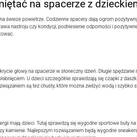
iętać na spacerze z dzieckie
a na świeże powietrze. Codzienne spacery dają ogrom pozytywn
prawa nastroju czy kondycji, podniesienie odporności i pozytyw
otować.
rycie głowy na spacerze w słoneczny dzień. Długie spędzanie 
łabnięciem. U dzieci szczególnie sprawdzają się czapki z dasz
iązaniem są też chusty, które można zwilżyć wodą i szybko si
ergii mają dzieci. Tutaj sprawdzą się wygodne sportowe buty na
y kamienie. Najlepszym rozwiązaniem będą wygodne sneakersy, 