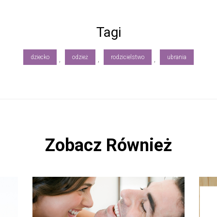
Tagi
dziecko
odzież
rodzicielstwo
ubrania
,
,
,
Zobacz Również