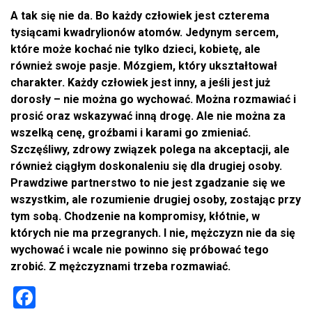
A tak się nie da. Bo każdy człowiek jest czterema
tysiącami kwadrylionów atomów. Jedynym sercem,
które może kochać nie tylko dzieci, kobietę, ale
również swoje pasje. Mózgiem, który ukształtował
charakter. Każdy człowiek jest inny, a jeśli jest już
dorosły – nie można go wychować. Można rozmawiać i
prosić oraz wskazywać inną drogę. Ale nie można za
wszelką cenę, groźbami i karami go zmieniać.
Szczęśliwy, zdrowy związek polega na akceptacji, ale
również ciągłym doskonaleniu się dla drugiej osoby.
Prawdziwe partnerstwo to nie jest zgadzanie się we
wszystkim, ale rozumienie drugiej osoby, zostając przy
tym sobą. Chodzenie na kompromisy, kłótnie, w
których nie ma przegranych. I nie, mężczyzn nie da się
wychować i wcale nie powinno się próbować tego
zrobić. Z mężczyznami trzeba rozmawiać.
F