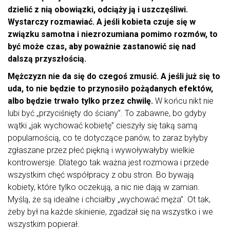
dzielić z nią obowiązki, odciąży ją i uszczęśliwi.
Wystarczy rozmawiać. A jeśli kobieta czuje się w
związku samotna i niezrozumiana pomimo rozmów, to
być może czas, aby poważnie zastanowić się nad
dalszą przyszłością.
Mężczyzn nie da się do czegoś zmusić. A jeśli już się to
uda, to nie będzie to przynosiło pożądanych efektów,
albo będzie trwało tylko przez chwilę.
W końcu nikt nie
lubi być „przyciśnięty do ściany”. To zabawne, bo gdyby
wątki „jak wychować kobietę” cieszyły się taką samą
popularnością, co te dotyczące panów, to zaraz byłyby
zgłaszane przez płeć piękną i wywoływałyby wielkie
kontrowersje. Dlatego tak ważna jest rozmowa i przede
wszystkim chęć współpracy z obu stron. Bo bywają
kobiety, które tylko oczekują, a nic nie dają w zamian.
Myślą, że są idealne i chciałby „wychować męża”. Ot tak,
żeby był na każde skinienie, zgadzał się na wszystko i we
wszystkim popierał.