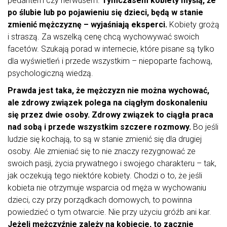
pedantem czy nerwusem.
Tymczasem kobiety myślą, że
po ślubie lub po pojawieniu się dzieci, będą w stanie
zmienić mężczyznę – wyjaśniają eksperci.
Kobiety grożą
i straszą. Za wszelką cenę chcą wychowywać swoich
facetów. Szukają porad w internecie, które pisane są tylko
dla wyświetleń i przede wszystkim – niepoparte fachową,
psychologiczną wiedzą.
Prawda jest taka, że mężczyzn nie można wychować,
ale zdrowy związek polega na ciągłym doskonaleniu
się przez dwie osoby. Zdrowy związek to ciągła praca
nad sobą i przede wszystkim szczere rozmowy.
Bo jeśli
ludzie się kochają, to są w stanie zmienić się dla drugiej
osoby. Ale zmieniać się to nie znaczy rezygnować ze
swoich pasji, życia prywatnego i swojego charakteru – tak,
jak oczekują tego niektóre kobiety. Chodzi o to, że jeśli
kobieta nie otrzymuje wsparcia od męża w wychowaniu
dzieci, czy przy porządkach domowych, to powinna
powiedzieć o tym otwarcie. Nie przy użyciu gróźb ani kar.
Jeżeli mężczyźnie zależy na kobiecie, to zacznie