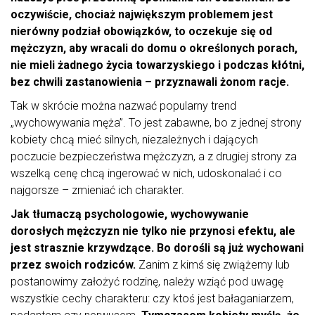
oczywiście, chociaż największym problemem jest
nierówny podział obowiązków, to oczekuje się od
mężczyzn, aby wracali do domu o określonych porach,
nie mieli żadnego życia towarzyskiego i podczas kłótni,
bez chwili zastanowienia – przyznawali żonom racje.
Tak w skrócie można nazwać popularny trend
„wychowywania męża”. To jest zabawne, bo z jednej strony
kobiety chcą mieć silnych, niezależnych i dających
poczucie bezpieczeństwa mężczyzn, a z drugiej strony za
wszelką cenę chcą ingerować w nich, udoskonalać i co
najgorsze – zmieniać ich charakter.
Jak tłumaczą psychologowie, wychowywanie
dorosłych mężczyzn nie tylko nie przynosi efektu, ale
jest strasznie krzywdzące.
Bo dorośli są już wychowani
przez swoich rodziców.
Zanim z kimś się zwiążemy lub
postanowimy założyć rodzinę, należy wziąć pod uwagę
wszystkie cechy charakteru: czy ktoś jest bałaganiarzem,