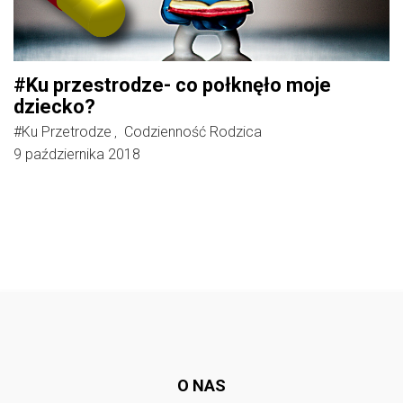
#Ku przestrodze- co połknęło moje
dziecko?
#Ku Przetrodze
Codzienność Rodzica
,
9 października 2018
Follow @
rodzicedzieci.pl
O NAS