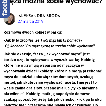
męża można sobie wychować?
ALEKSANDRA BRODA
27 marca 2019
Rozmowa dwóch kobiet w parku:
-Jak ty to zrobiłaś, że Twój mąż tak Ci pomaga?
-Oj, kochana! Bo mężczyznę to trzeba sobie wychować!
Jak się okazuje, fraza „jak wychować męża” jest
bardzo często wpisywana w wyszukiwarkę. Kobiety,
które nie otrzymują wsparcia od mężczyzn w
wychowaniu dzieci i kobiety, które nie mogą przekonać
męża do podziału obowiązków domowych, szukają
metod, jak skutecznie wychować faceta. I nie jest to
wcale żadna gra słów, przenośnia lub „tylko niewinne
określenie”. Kobiety, matki, gospodynie domowe
szukają sposobów, żeby tak jak dziecko, krok po kroku
nauczyć płeć przeciwną spełniania ich oczekiwań. Bo