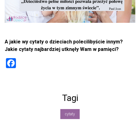
A jakie wy cytaty o dzieciach polecilibyście innym?
Jakie cytaty najbardziej utknęły Wam w pamięci?
F
a
ce
b
Tagi
o
ok
cytaty