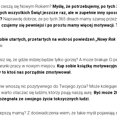
ak cieszą się Nowym Rokiem?
Myślę, że potrzebujemy, po tych 3
ych wszystkich Świąt jeszcze raz, ale w zupełnie inny spos
a?
Naprawdę dobrze, że po tych 365 dniach mamy szansę przeżyć
 czujemy się pewniejsi i po prostu mamy więcej motywacji. 
sobie utartych, przetartych na wskroś powiedzeń
„Nowy Rok 
w.
isz się, że gdzie indziej będzie tylko gorzej? A może brakuje Ci
arunki pracy w nowym miejscu.
Kup sobie książkę motywacyjn
y to ktoś nas porządnie zmotywował.
i nie wnoszą nic pozytywnego do Twojego życia? Może kolegujesz
 warto otaczać się ludźmi, którzy psują naszą aurę.
Być może 20
pożegnała ze swojego życia toksycznych ludzi.
lepszą mamą? Z doświadczenia wiem, że takie myśli pojawiają się