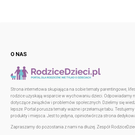
O NAS
Strona internetowa skupiająca na sobie tematy parentingowe, lifes
rodzice uzyskają wsparcie w wychowaniu dzieci. Odpowiadamy na 
dotyczące związków i problemów społecznych. Dzielimy się wiedz
lepsze. Portal porusza tematy ważne i przełamuje tabu. Testujem
produkty i miejsca. Jest to jedyna, opiniotwórcza strona dedy
Zapraszamy do pozostania z nami na dłużej. Zespół RodziceDziec