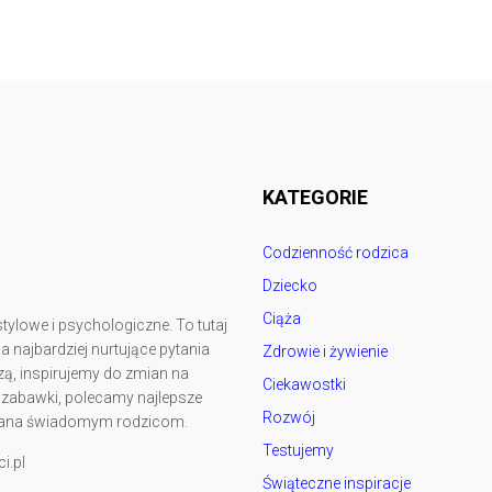
Follow @
rodzicedzieci.pl
KATEGORIE
Codzienność rodzica
Dziecko
Ciąża
tylowe i psychologiczne. To tutaj
najbardziej nurtujące pytania
Zdrowie i żywienie
ą, inspirujemy do zmian na
Ciekawostki
y zabawki, polecamy najlepsze
Rozwój
kowana świadomym rodzicom.
Testujemy
i.pl
Świąteczne inspiracje