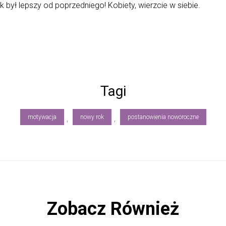
ył lepszy od poprzedniego! Kobiety, wierzcie w siebie.
Tagi
motywacja
nowy rok
postanowienia noworoczne
,
,
Zobacz Również