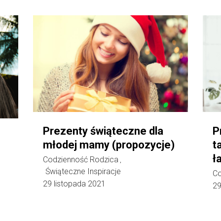
Prezenty świąteczne dla
P
młodej mamy (propozycje)
t
ł
Codzienność Rodzica
,
Świąteczne Inspiracje
Co
29 listopada 2021
29