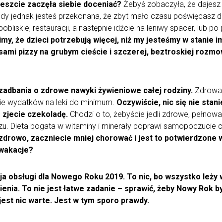
eszcie zaczęła siebie doceniać?
Żebyś zobaczyła, że dajesz z
dy jednak jesteś przekonana, że zbyt mało czasu poświęcasz dz
pobliskiej restauracji, a następnie idźcie na leniwy spacer, lub p
my, że dzieci potrzebują więcej, niż my jesteśmy w stanie im
ami pizzy na grubym cieście i szczerej, beztroskiej rozmo
zadbania o zdrowe nawyki żywieniowe całej rodziny.
Zdrowa d
ie wydatków na leki do minimum.
Oczywiście, nic się nie stanie
 zjecie czekoladę.
Chodzi o to, żebyście jedli zdrowe, pełnowa
zu. Dieta bogata w witaminy i minerały poprawi samopoczucie ca
i zdrowo, zaczniecie mniej chorować i jest to potwierdzon
 wakacje?
kcja obsługi dla Nowego Roku 2019. To nic, bo wszystko leż
nia. To nie jest łatwe zadanie – sprawić, żeby Nowy Rok by
e jest nic warte. Jest w tym sporo prawdy.