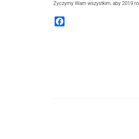
Życzymy Wam wszystkim, aby 2019 rok b
F
a
ce
b
o
ok