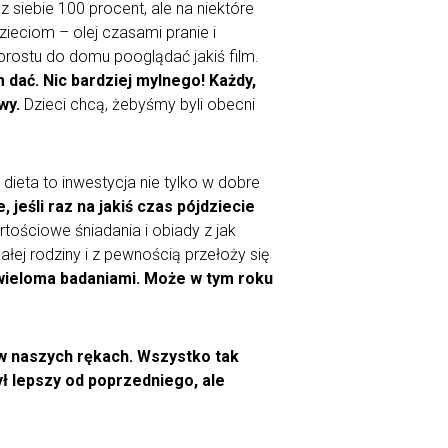
 siebie 100 procent, ale na niektóre
ieciom – olej czasami pranie i
o prostu do domu pooglądać jakiś film.
 dać. Nic bardziej mylnego! Każdy,
wy.
Dzieci chcą, żebyśmy byli obecni
ieta to inwestycja nie tylko w dobre
, jeśli raz na jakiś czas pójdziecie
rtościowe śniadania i obiady z jak
łej rodziny i z pewnością przełoży się
e wieloma badaniami. Może w tym roku
y w naszych rękach. Wszystko tak
ł lepszy od poprzedniego, ale