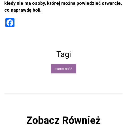
kiedy nie ma osoby, której można powiedzieć otwarcie,
co naprawdę boli.
F
a
ce
b
Tagi
o
ok
samotność
Zobacz Również