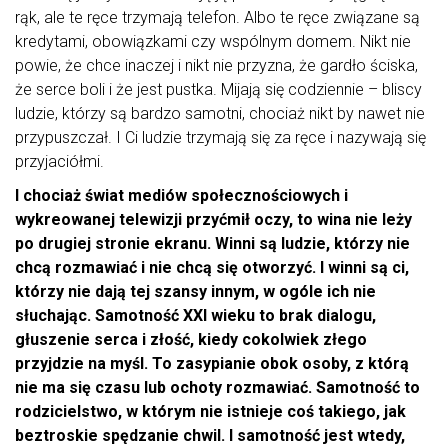
rąk, ale te ręce trzymają telefon. Albo te ręce związane są
kredytami, obowiązkami czy wspólnym domem. Nikt nie
powie, że chce inaczej i nikt nie przyzna, że gardło ściska,
że serce boli i że jest pustka. Mijają się codziennie – bliscy
ludzie, którzy są bardzo samotni, chociaż nikt by nawet nie
przypuszczał. I Ci ludzie trzymają się za ręce i nazywają się
przyjaciółmi.
I chociaż świat mediów społecznościowych i
wykreowanej telewizji przyćmił oczy, to wina nie leży
po drugiej stronie ekranu. Winni są ludzie, którzy nie
chcą rozmawiać i nie chcą się otworzyć. I winni są ci,
którzy nie dają tej szansy innym, w ogóle ich nie
słuchając. Samotność XXI wieku to brak dialogu,
głuszenie serca i złość, kiedy cokolwiek złego
przyjdzie na myśl. To zasypianie obok osoby, z którą
nie ma się czasu lub ochoty rozmawiać. Samotność to
rodzicielstwo, w którym nie istnieje coś takiego, jak
beztroskie spędzanie chwil. I samotność jest wtedy,