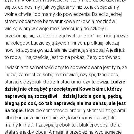
się to, co nosimy i jak wyglądamy, niż to, jak spędzamy
wolne chwile i co mamy do powiedzenia. Dzieci z jednej
strony obdarzone bezwarunkową miłością rodziców i
wielką wiarą w swoje możliwości, idą do szkoły i
przekonują się, że bez porządnych „metek” nie mogą liczyć
na kolegów. Ludzie żyją życiem innych: plotkują, śledzą
nowinki z życia gwiazd, ale nie zajmują się sobą! A jeśli już
to robią – najczęściej jest to na pokaz. Żeby dorównać.
I właśnie ta samotność często spowodowana jest tym, że
ludzie, zamiast ze sobą rozmawiać, czy spędzać czas,
starają się żyć jak ktoś z Instagrama, czy telewizji.
Ludzie
dzisiaj nie chcą być przeciętnymi Kowalskimi, którzy
naprawdę są szczęśliwi – dzisiaj ludzie gonią, pędzą,
biegną po coś, co tak naprawdę nie ma sensu, ale jest
na topie.
Uczucie samotności próbują stłamsić zajęciami
albo tłumaczeniem sobie, że „takie mamy czasy, taki
mamy klimat”. I zasypiają obok tak bliskiej osoby, która
stała się jakby obca. A mają ją przecież na wyciągnięcie