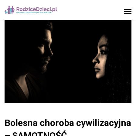
Bolesna choroba cywilizacyjna
– SAMOTNOŚĆ