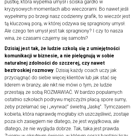
pustkę, która wypełnia umysł i ściska gardło w
kryzysowych momentach albo wieczorami. Bo nawet jeśli
wypełnimy po brzegi nasz codzienny grafik, to wieczór jest
tą kluczową porą, w której odzywa się spragniony umysł.
Ale czego ten umysł jest tak spragniony? I czy to nasza
wina, że czasami czujemy się samotni?
Dzisiaj jest tak, że ludzie szkolą się z umiejętności
komunikacji w biznesie, a nie pielęgnują w sobie
naturalnej zdolności do szczerej, czy nawet
beztroskiej rozmowy
. Dzisiaj każdy coach uczy jak
przyciągnąć do siebie więcej klientów lub jak stać się
liderem w branży, ale nikt nie mówi o tym, że ludzie
przestają ze sobą ROZMAWIAĆ. W bardzo popularnych
ostatnio szkołach podrywu mężczyźni płacą spore sumy,
żeby przełamać się i „wyrwać” świetną „laskę”. Tymczasem
kobieta, która naprawdę mogłaby ich uszczęśliwić, zostaje
poza ich zasięgiem nie dlatego, że jest wyjątkowa, ale
dlatego, że nie wygląda dobrze. Tak, taka jest prawda.
Żyjemy w okrutnym świecie, w którym coraz bardziej liczy