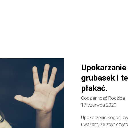
Upokarzanie 
grubasek i te
płakać.
Codzienność Rodzica
17 czerwca 2020
Upokorzenie kogoś, zwł
uważam, że zbyt często 