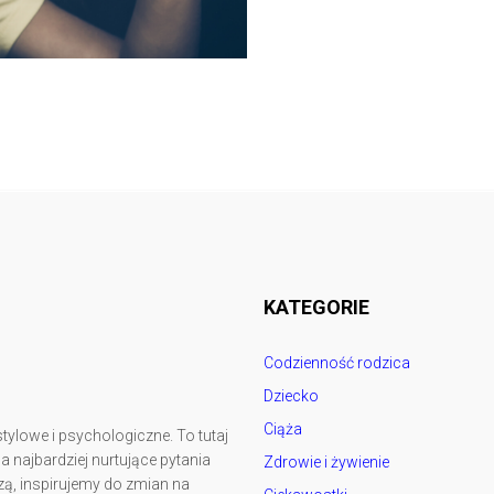
Follow @
rodzicedzieci.pl
KATEGORIE
Codzienność rodzica
Dziecko
Ciąża
tylowe i psychologiczne. To tutaj
najbardziej nurtujące pytania
Zdrowie i żywienie
ą, inspirujemy do zmian na