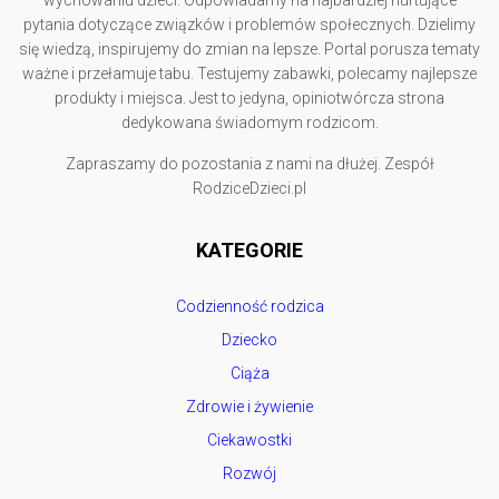
wychowaniu dzieci. Odpowiadamy na najbardziej nurtujące
pytania dotyczące związków i problemów społecznych. Dzielimy
się wiedzą, inspirujemy do zmian na lepsze. Portal porusza tematy
ważne i przełamuje tabu. Testujemy zabawki, polecamy najlepsze
produkty i miejsca. Jest to jedyna, opiniotwórcza strona
dedykowana świadomym rodzicom.
Zapraszamy do pozostania z nami na dłużej. Zespół
RodziceDzieci.pl
KATEGORIE
Codzienność rodzica
Dziecko
Ciąża
Zdrowie i żywienie
Ciekawostki
Rozwój