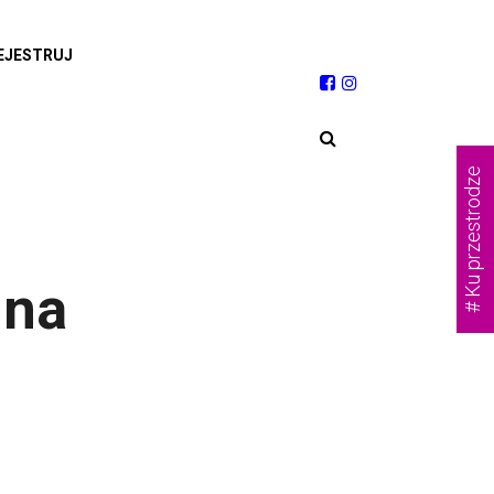
EJESTRUJ
# Ku przestrodze
lna