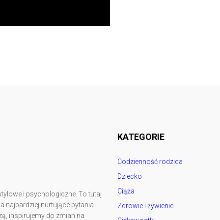
Follow @
rodzicedzieci.pl
KATEGORIE
Codzienność rodzica
Dziecko
Ciąża
tylowe i psychologiczne. To tutaj
najbardziej nurtujące pytania
Zdrowie i żywienie
ą, inspirujemy do zmian na