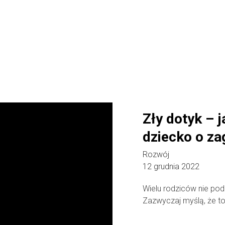
Zły dotyk – 
dziecko o za
Rozwój
12 grudnia 2022
Wielu rodziców nie pod
Zazwyczaj myślą, że to 