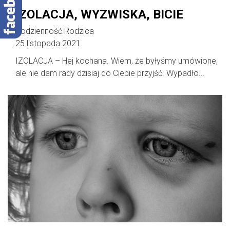
IZOLACJA, WYZWISKA, BICIE
Codzienność Rodzica
25 listopada 2021
IZOLACJA – Hej kochana. Wiem, że byłyśmy umówione,
ale nie dam rady dzisiaj do Ciebie przyjść. Wypadło...