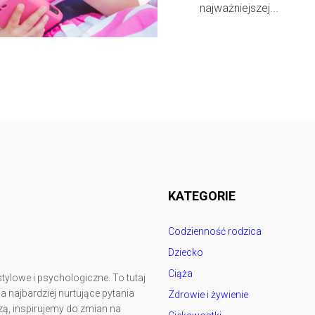
najważniejszej...
Follow @
rodzicedzieci.pl
KATEGORIE
Codzienność rodzica
Dziecko
Ciąża
tylowe i psychologiczne. To tutaj
najbardziej nurtujące pytania
Zdrowie i żywienie
ą, inspirujemy do zmian na