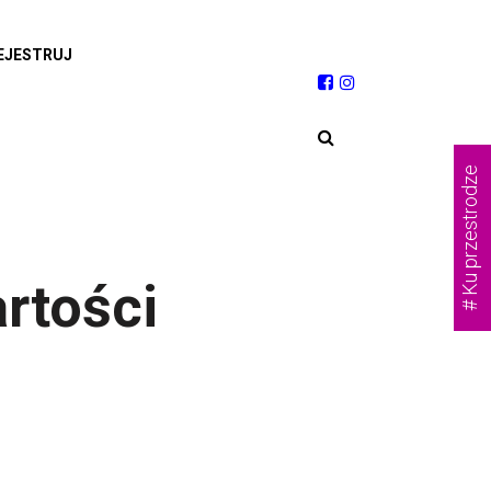
EJESTRUJ
# Ku przestrodze
rtości