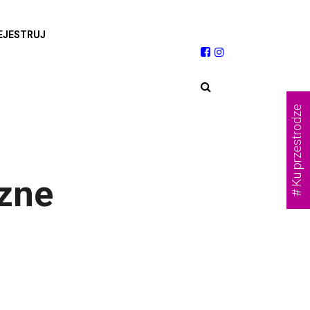
EJESTRUJ
# Ku przestrodze
zne