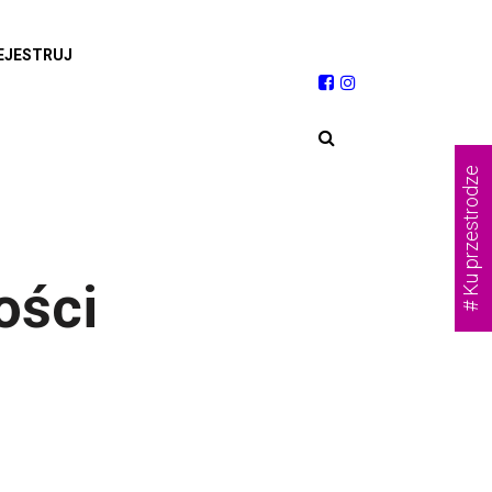
EJESTRUJ
# Ku przestrodze
ości