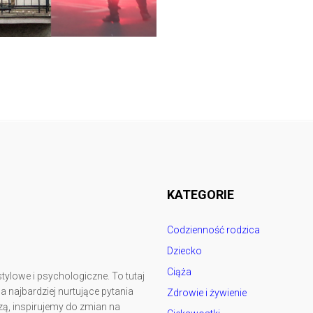
Follow @
rodzicedzieci.pl
KATEGORIE
Codzienność rodzica
Dziecko
Ciąża
tylowe i psychologiczne. To tutaj
najbardziej nurtujące pytania
Zdrowie i żywienie
ą, inspirujemy do zmian na