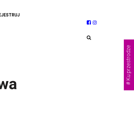
EJESTRUJ
# Ku przestrodze
twa