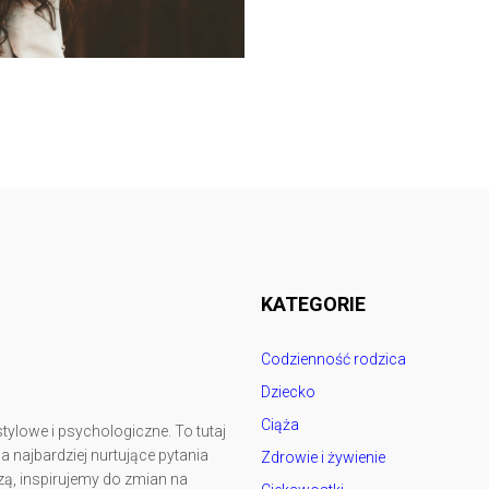
Follow @
rodzicedzieci.pl
KATEGORIE
Codzienność rodzica
Dziecko
Ciąża
tylowe i psychologiczne. To tutaj
najbardziej nurtujące pytania
Zdrowie i żywienie
ą, inspirujemy do zmian na