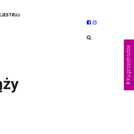
EJESTRUJ
# Ku przestrodze
ąży