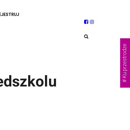
EJESTRUJ
# Ku przestrodze
edszkolu