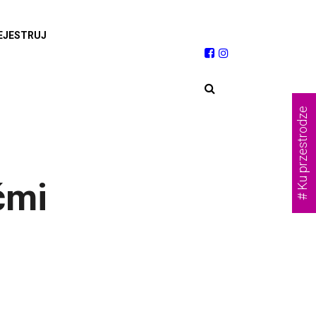
EJESTRUJ
# Ku przestrodze
ćmi