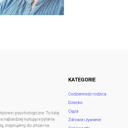
Follow @
rodzicedzieci.pl
KATEGORIE
Codzienność rodzica
Dziecko
Ciąża
tylowe i psychologiczne. To tutaj
najbardziej nurtujące pytania
Zdrowie i żywienie
ą, inspirujemy do zmian na