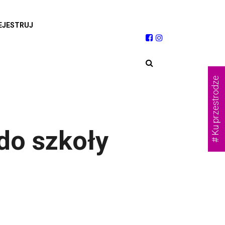
EJESTRUJ
# Ku przestrodze
 do szkoły