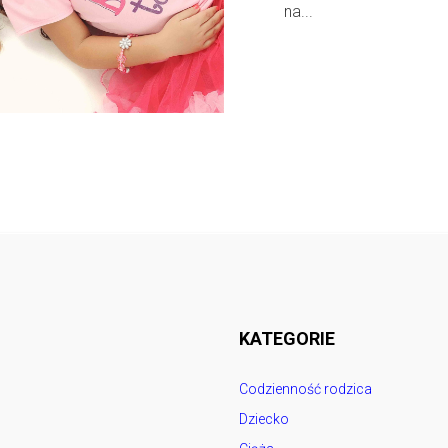
na...
Follow @
rodzicedzieci.pl
KATEGORIE
Codzienność rodzica
Dziecko