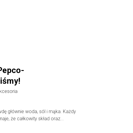
 Pepco-
iśmy!
kcesoria
awdę głównie woda, sól i mąka. Każdy
aje, że całkowity skład oraz...