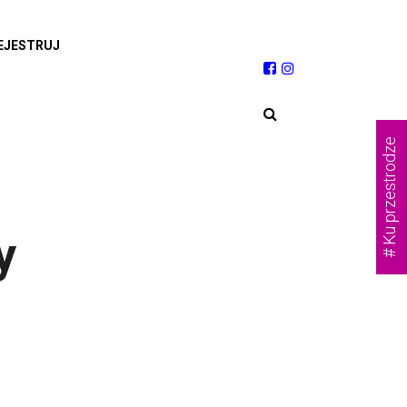
EJESTRUJ
# Ku przestrodze
y