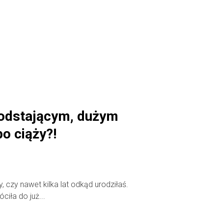
 odstającym, dużym
o ciąży?!
y, czy nawet kilka lat odkąd urodziłaś.
ciła do już...