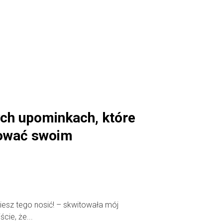
ch upominkach, które
ować swoim
ziesz tego nosić! – skwitowała mój
cie, że...