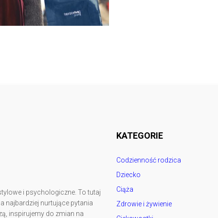
Follow @
rodzicedzieci.pl
KATEGORIE
Codzienność rodzica
Dziecko
Ciąża
tylowe i psychologiczne. To tutaj
najbardziej nurtujące pytania
Zdrowie i żywienie
ą, inspirujemy do zmian na