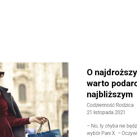
O najdroższy
warto podar
najbliższym
Codzienność Rodzica
21 listopada 2021
– No, ty chyba nie będ
wybór Pani X. – Oczywiś