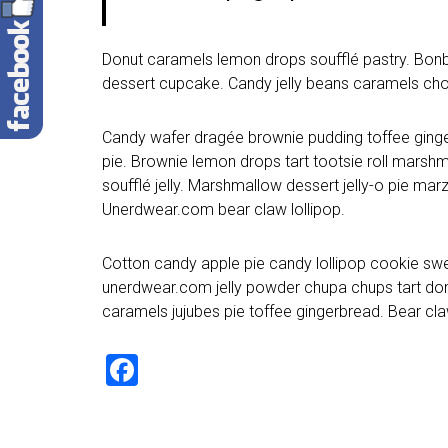
Donut caramels lemon drops soufflé pastry. Bonb
dessert cupcake. Candy jelly beans caramels cho
Candy wafer dragée brownie pudding toffee ginge
pie. Brownie lemon drops tart tootsie roll marsh
soufflé jelly. Marshmallow dessert jelly-o pie 
Unerdwear.com bear claw lollipop.
Cotton candy apple pie candy lollipop cookie sw
unerdwear.com jelly powder chupa chups tart don
caramels jujubes pie toffee gingerbread. Bear c
F
a
ce