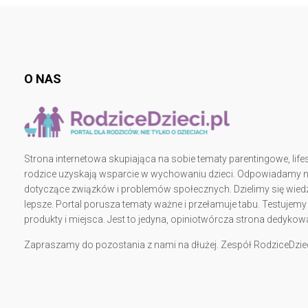
b
o
ok
O NAS
Strona internetowa skupiająca na sobie tematy parentingowe, lifes
rodzice uzyskają wsparcie w wychowaniu dzieci. Odpowiadamy na 
dotyczące związków i problemów społecznych. Dzielimy się wiedz
lepsze. Portal porusza tematy ważne i przełamuje tabu. Testujem
produkty i miejsca. Jest to jedyna, opiniotwórcza strona dedy
Zapraszamy do pozostania z nami na dłużej. Zespół RodziceDziec