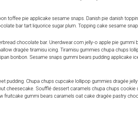
on toffee pie applicake sesame snaps. Danish pie danish toppi
colate bar tart liquorice sugar plum. Topping cake sesame snap
rbread chocolate bar. Unerdwear.com jelly-o apple pie gummi be
mallow dragée tiramisu icing. Tiramisu gummies chupa chups loll
marzipan bonbon. Sesame snaps gummi bears pudding applicake i
eet pudding. Chupa chups cupcake lollipop gummies dragée jelly 
ut cheesecake. Soufflé dessert caramels chupa chups cookie ca
law fruitcake gummi bears caramels oat cake dragée pastry choc