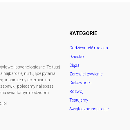
Follow @
rodzicedzieci.pl
KATEGORIE
Codzienność rodzica
Dziecko
Ciąża
tylowe i psychologiczne. To tutaj
najbardziej nurtujące pytania
Zdrowie i żywienie
ą, inspirujemy do zmian na
Ciekawostki
y zabawki, polecamy najlepsze
Rozwój
kowana świadomym rodzicom.
Testujemy
i.pl
Świąteczne inspiracje