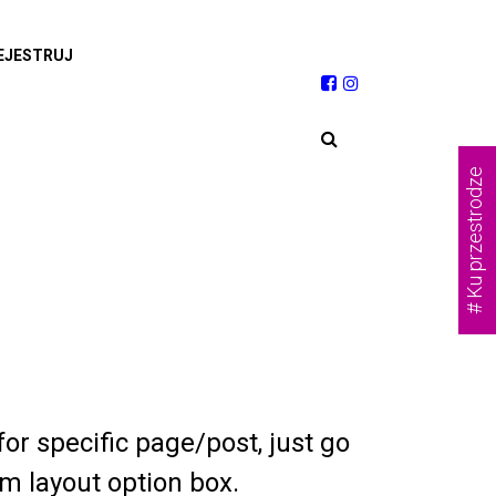
EJESTRUJ
# Ku przestrodze
for specific page/post, just go
m layout option box.