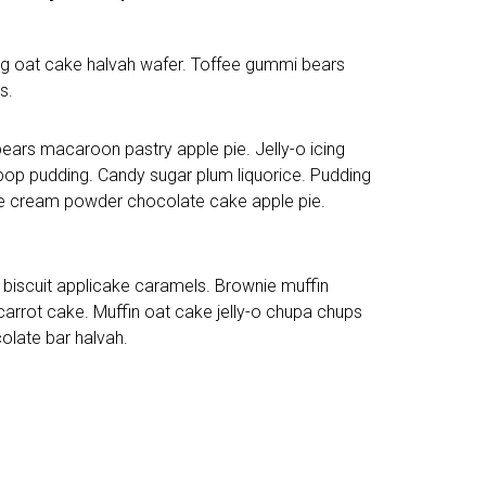
ng oat cake halvah wafer. Toffee gummi bears
s.
ars macaroon pastry apple pie. Jelly-o icing
ipop pudding. Candy sugar plum liquorice. Pudding
ce cream powder chocolate cake apple pie.
biscuit applicake caramels. Brownie muffin
rrot cake. Muffin oat cake jelly-o chupa chups
olate bar halvah.