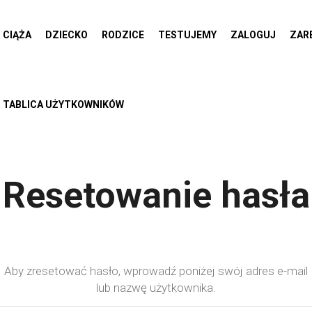
CIĄŻA
DZIECKO
RODZICE
TESTUJEMY
ZALOGUJ
ZAR
TABLICA UŻYTKOWNIKÓW
Resetowanie hasła
Aby zresetować hasło, wprowadź poniżej swój adres e-mail
lub nazwę użytkownika.