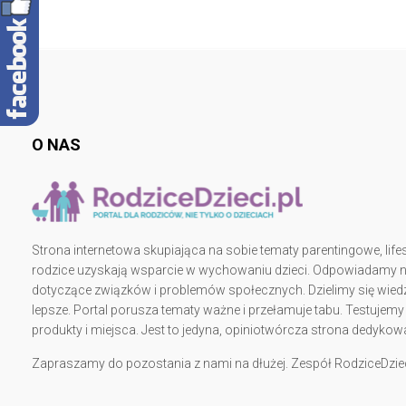
O NAS
Strona internetowa skupiająca na sobie tematy parentingowe, lifes
rodzice uzyskają wsparcie w wychowaniu dzieci. Odpowiadamy na 
dotyczące związków i problemów społecznych. Dzielimy się wiedz
lepsze. Portal porusza tematy ważne i przełamuje tabu. Testujem
produkty i miejsca. Jest to jedyna, opiniotwórcza strona dedy
Zapraszamy do pozostania z nami na dłużej. Zespół RodziceDziec