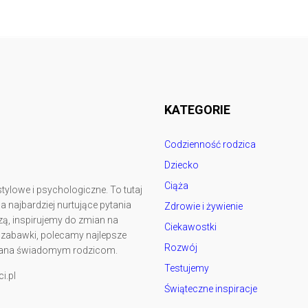
Follow @
rodzicedzieci.pl
KATEGORIE
Codzienność rodzica
Dziecko
Ciąża
tylowe i psychologiczne. To tutaj
najbardziej nurtujące pytania
Zdrowie i żywienie
ą, inspirujemy do zmian na
Ciekawostki
y zabawki, polecamy najlepsze
Rozwój
kowana świadomym rodzicom.
Testujemy
i.pl
Świąteczne inspiracje