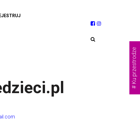
EJESTRUJ
# Ku przestrodze
dzieci.pl
ail.com