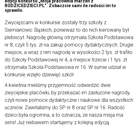
edycji konkursu „Moja pracownia marzeń z
RODZICEDZIECI.PL”. Zobaczcie sami ile radości im to
sprawiło.
Zwycięzcami w konkursie zostały trzy szkoły z
Siemianowic Śląskich, ponieważ to do nich kierowany był
plebiscyt. Nagrodę główną otrzymała Szkoła Podstawowa
nr 8, czyli 5 tys. zł na zakup pomocy dydaktycznych. Drugie
miejsce, a wraz z nim nagrodę w wysokości 2 tys. zł trafiło
do Szkoły Podstawowej nr 4, a miejsce trzecie i 1 tys. zł
otrzymała Szkoła Podstawowa nr 16. W sumie udział w
konkursie wzięło dziewięć szkół.
4 kwietnia mieliśmy przyjemność odwiedzić dwie
zwycięskie placówki, by przekazać im zasłużone nagrody,
czyli nowe pomoce dydaktyczne i naukowe dla wszystkich
uczniów. Zawitaliśmy do SP nr 8 oraz SP nr 16. Radość
dzieci była ogromna, a to oznacza, że nasza misja ma
sens! Już niebawem startujemy z kolejną edycją.