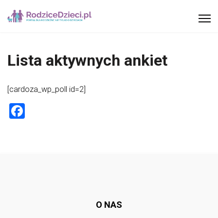
Lista aktywnych ankiet
[cardoza_wp_poll id=2]
F
a
ce
b
Follow @
o
rodzicedzieci.pl
ok
O NAS