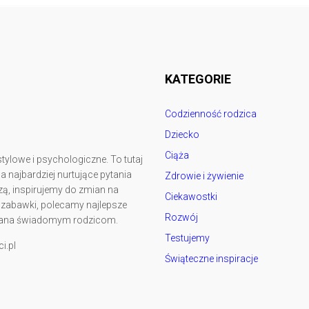
Follow @
rodzicedzieci.pl
KATEGORIE
Codzienność rodzica
Dziecko
Ciąża
tylowe i psychologiczne. To tutaj
najbardziej nurtujące pytania
Zdrowie i żywienie
ą, inspirujemy do zmian na
Ciekawostki
y zabawki, polecamy najlepsze
Rozwój
kowana świadomym rodzicom.
Testujemy
i.pl
Świąteczne inspiracje