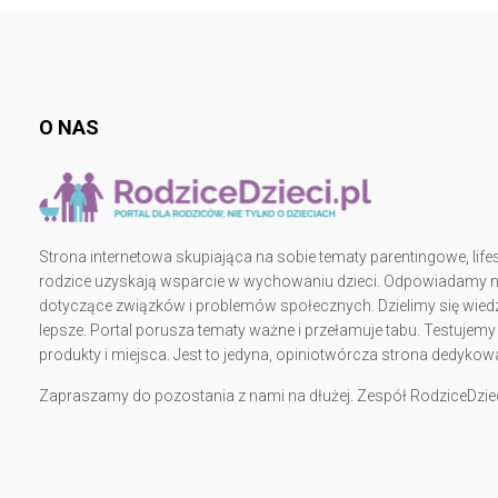
b
o
ok
O NAS
Strona internetowa skupiająca na sobie tematy parentingowe, lifes
rodzice uzyskają wsparcie w wychowaniu dzieci. Odpowiadamy na 
dotyczące związków i problemów społecznych. Dzielimy się wiedz
lepsze. Portal porusza tematy ważne i przełamuje tabu. Testujem
produkty i miejsca. Jest to jedyna, opiniotwórcza strona dedy
Zapraszamy do pozostania z nami na dłużej. Zespół RodziceDziec