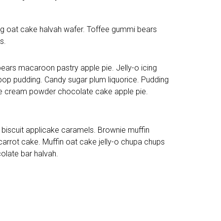
ng oat cake halvah wafer. Toffee gummi bears
s.
ars macaroon pastry apple pie. Jelly-o icing
ipop pudding. Candy sugar plum liquorice. Pudding
ce cream powder chocolate cake apple pie.
biscuit applicake caramels. Brownie muffin
rrot cake. Muffin oat cake jelly-o chupa chups
olate bar halvah.