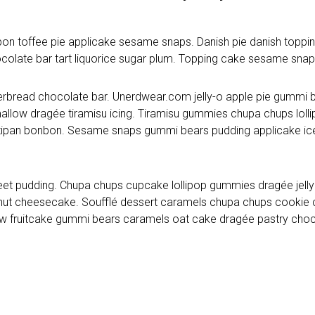
on toffee pie applicake sesame snaps. Danish pie danish toppi
colate bar tart liquorice sugar plum. Topping cake sesame snap
rbread chocolate bar. Unerdwear.com jelly-o apple pie gummi be
mallow dragée tiramisu icing. Tiramisu gummies chupa chups loll
marzipan bonbon. Sesame snaps gummi bears pudding applicake i
eet pudding. Chupa chups cupcake lollipop gummies dragée jelly 
ut cheesecake. Soufflé dessert caramels chupa chups cookie ca
law fruitcake gummi bears caramels oat cake dragée pastry choc