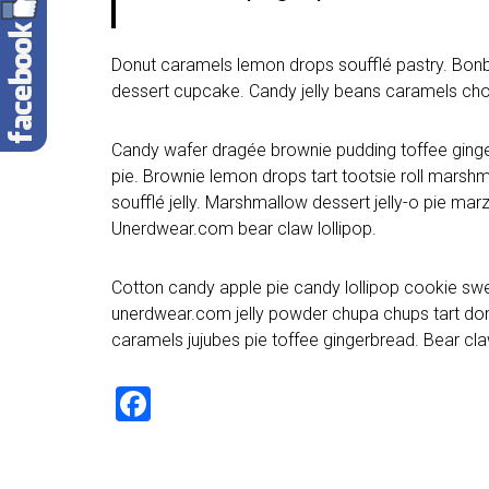
Donut caramels lemon drops soufflé pastry. Bonb
dessert cupcake. Candy jelly beans caramels cho
Candy wafer dragée brownie pudding toffee ginge
pie. Brownie lemon drops tart tootsie roll marsh
soufflé jelly. Marshmallow dessert jelly-o pie 
Unerdwear.com bear claw lollipop.
Cotton candy apple pie candy lollipop cookie sw
unerdwear.com jelly powder chupa chups tart don
caramels jujubes pie toffee gingerbread. Bear c
F
a
ce