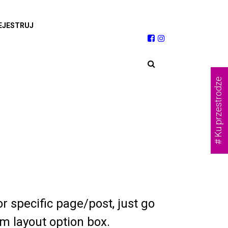
EJESTRUJ
# Ku przestrodze
or specific page/post, just go
m layout option box.