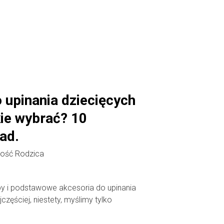
 upinania dziecięcych
ie wybrać? 10
ad.
ość Rodzica
by i podstawowe akcesoria do upinania
zęściej, niestety, myślimy tylko