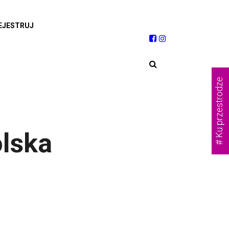
EJESTRUJ
# Ku przestrodze
lska