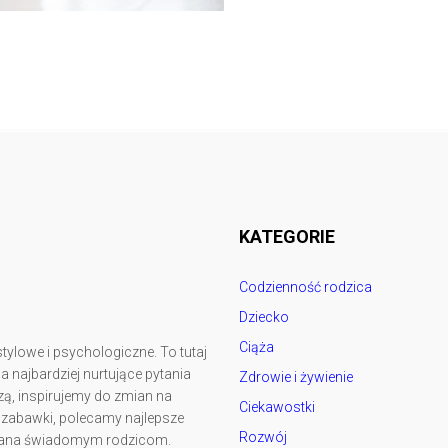
Follow @
rodzicedzieci.pl
KATEGORIE
Codzienność rodzica
Dziecko
Ciąża
tylowe i psychologiczne. To tutaj
najbardziej nurtujące pytania
Zdrowie i żywienie
ą, inspirujemy do zmian na
Ciekawostki
y zabawki, polecamy najlepsze
Rozwój
kowana świadomym rodzicom.