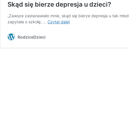
Skąd się bierze depresja u dzieci?
„Zawsze zastanawiało mnie, skąd się bierze depresja u tak młod
Skąd
zapytała o szkołę, …
Czytaj dalej
się
bierze
RodziceDzieci
depresja
u
dzieci?