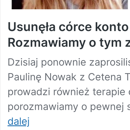
Usunęła córce konto
Rozmawiamy o tym z
Dzisiaj ponownie zaprosi
Paulinę Nowak z Cetena T
prowadzi również terapie
porozmawiamy o pewnej sy
Usunęła
dalej
córce
konto